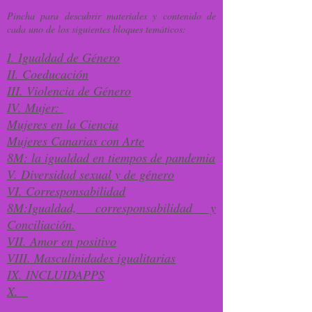
Pincha para descubrir materiales y contenido de
cada uno de los siguientes bloques temáticos:
​I. Igualdad de Género
II. Coeducación
III. Violencia de Género
IV. Mujer:
Mujeres en la Ciencia
Mujeres Canarias con Arte
8M: la igualdad en tiempos de pandemia
V. Diversidad sexual y de género
VI. Corresponsabilidad
8M:Igualdad, corresponsabilidad y
Conciliación.
VII. Amor en positivo
VIII. Masculinidades igualitarias
IX. INCLUIDAPPS
X.
Concurso LA CONSTRUCCIÓN DEL
AMOR