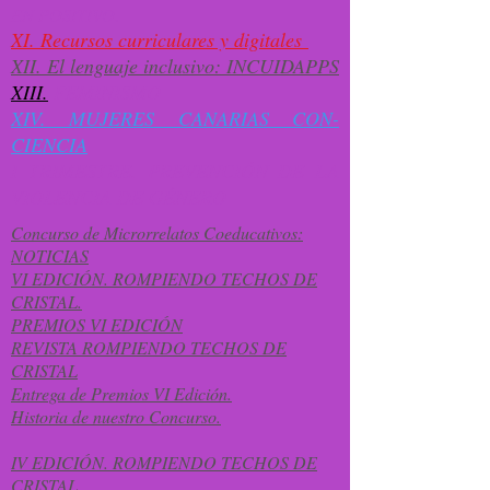
EN POSITIVO.
XI. Recursos curriculares y digitales
XII. El lenguaje inclusivo: INCUIDAPPS
XIII.
FEMINISMO
XIV. MUJERES CANARIAS CON-
CIENCIA
I TRIMESTRE. PREVENCIÓN DE LA
VIOLENCIA DE GÉNERO
Concurso de Microrrelatos Coeducativos:
NOTICIAS
VI EDICIÓN. ROMPIENDO TECHOS DE
CRISTAL.
PREMIOS VI EDICIÓN
REVISTA ROMPIENDO TECHOS DE
CRISTAL
Entrega de Premios VI Edición.
Historia de nuestro Concurso.
IV EDICIÓN. ROMPIENDO TECHOS DE
CRISTAL