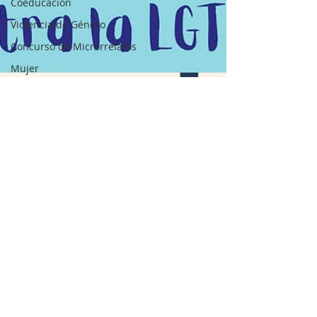
Coeducación
Violencia de Género
Concurso de Microrrelatos
Mujer
INCLUIDAPPS
Diversidad Sexual y de Género
Corresponsabilidad
Amor en positivo
Masculinidades igualitarias
ELLAS.
Vivir sin violencia
LAS EDUCADORAS
DOCUMENTAL ELLAS
El arte de ser mujer
Todos los amores son iguales