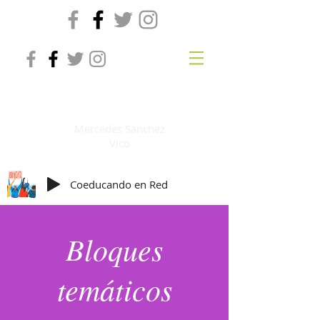
Coeducando en red
Mercedes Sánchez
Vico
Coeducando en Red
Bloques
temáticos