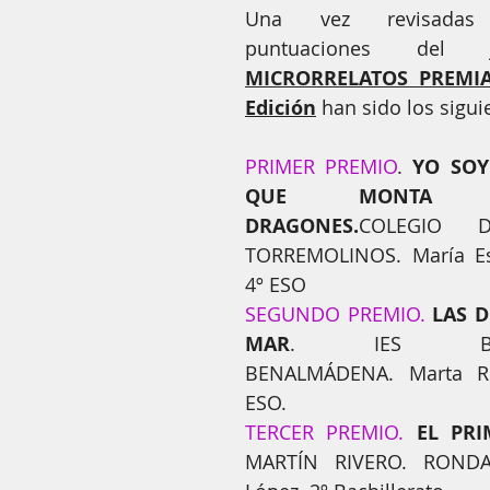
os amores son iguales
La diversidad enriquece
Mural s
Una vez revisadas
MICRORRELATOS PREMIAD
 y reconocimientos
Edición
 han sido los sigui
PRIMER PREMIO
. 
YO SOY
QUE MONTA 
DRAGONES.
COLEGIO D
TORREMOLINOS. María Esc
4º ESO
SEGUNDO PREMIO.
LAS D
MAR
. IES BENAL
BENALMÁDENA. Marta Rui
ESO.
TERCER PREMIO.
EL PRI
MARTÍN RIVERO. RONDA.