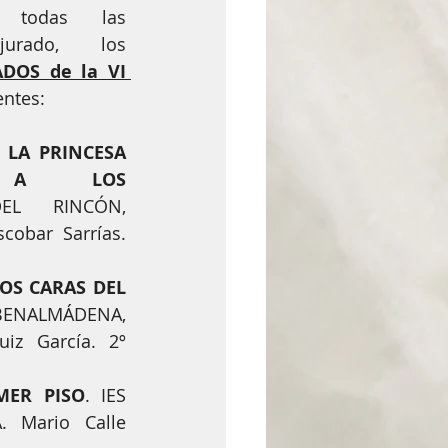
olidario
 todas las 
puntuaciones del jurado, los 
OS de la VI 
entes: 
 LA PRINCESA 
A LOS 
EL RINCÓN, 
obar Sarrías. 
OS CARAS DEL 
MÁDENA, 
z García. 2º 
MER PISO
. IES 
 Mario Calle 