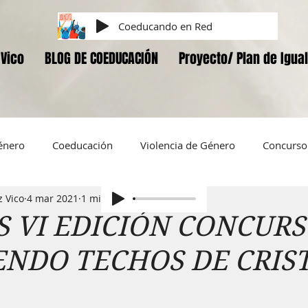
Coeducando en Red
Vico
BLOG DE COEDUCACIÓN
Proyecto/ Plan de Igua
énero
Coeducación
Violencia de Género
Concurso 
 Vico
4 mar 2021
1 min de lectura
iversidad Sexual y de Género
Corresponsabilidad
Amor
 VI EDICIÓN CONCUR
NDO TECHOS DE CRIST
ELLAS.
Vivir sin violencia
LAS EDUCADORAS
DOC
1