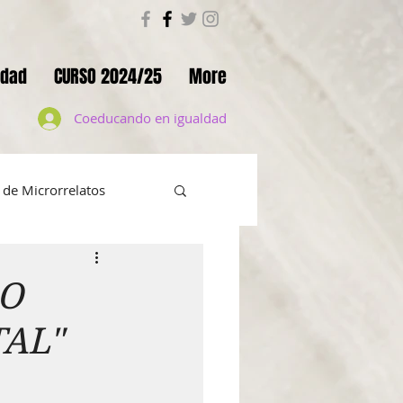
ldad
CURSO 2024/25
More
Coeducando en igualdad
de Microrrelatos
 en positivo
SO
AL"
UMENTAL ELLAS