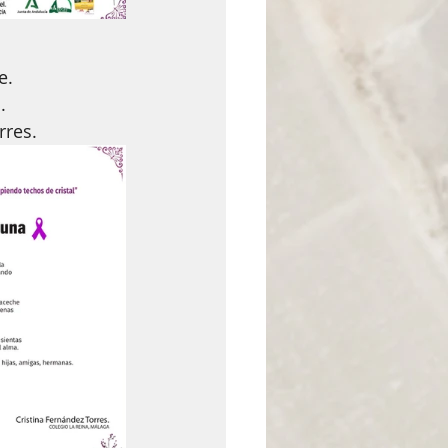
e. 
. 
res. 