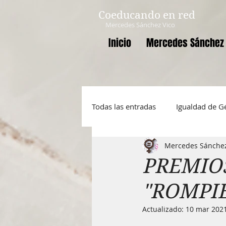
Coeducando en red
Mercedes Sánchez Vico
Inicio
Mercedes Sánchez 
Todas las entradas
Igualdad de G
Mercedes Sánchez
Mujer
INCLUIDAPPS
D
PREMIOS
"ROMPIE
Masculinidades igualitarias
Actualizado:
10 mar 202