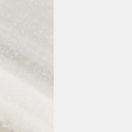
El arte de ser mujer
Todos l
Abrillanta tus ideas
Premios