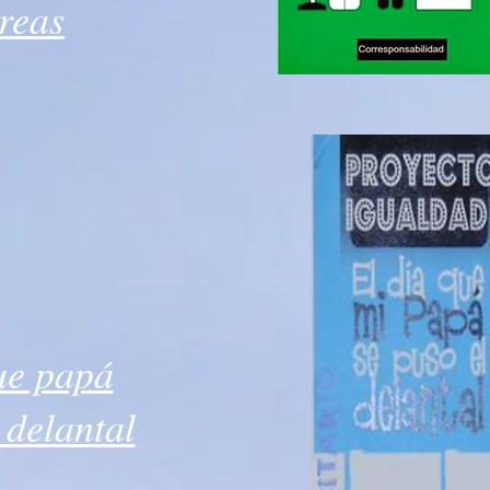
areas
ue papá
 delantal