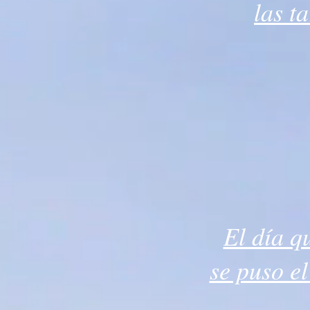
las t
El día q
se puso el