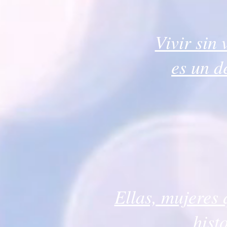
Vivir sin 
es un d
Ellas, mujeres
hist