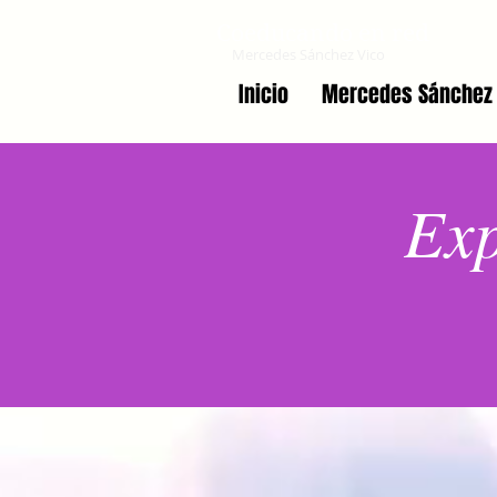
Coeducando en red
Mercedes Sánchez Vico
Inicio
Mercedes Sánchez 
Exp