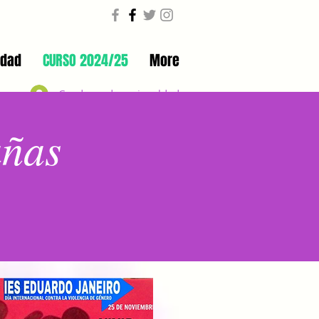
ldad
CURSO 2024/25
More
Coeducando en igualdad
añas