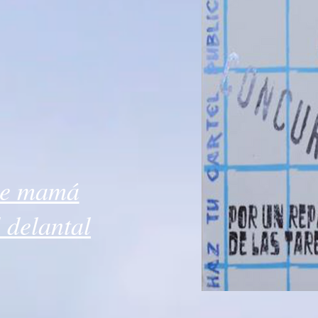
ue mamá
l delantal