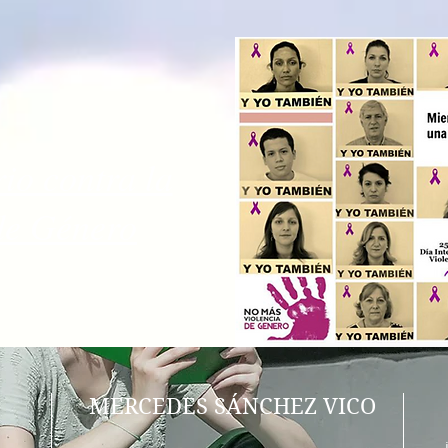
io contra la
de Género
MERCEDES SÁNCHEZ VICO