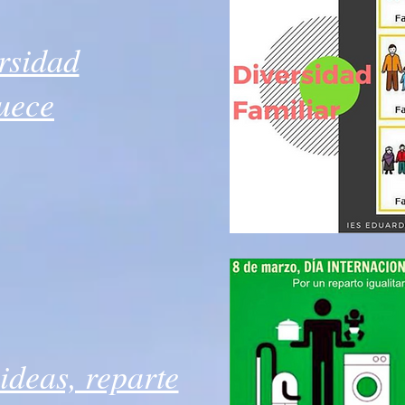
rsidad
uece
 ideas, reparte