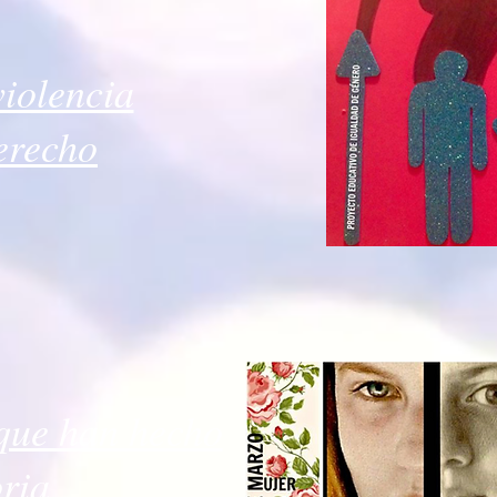
violencia
erecho
 que han hecho
oria