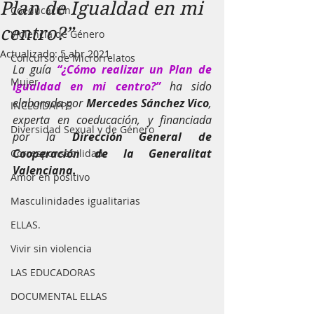
Plan de Igualdad en mi
Coeducación
centro?”
Violencia de Género
Actualizado:
5 abr 2021
Concurso de Microrrelatos
La guía 
“¿Cómo realizar un Plan de 
Mujer
Igualdad en mi centro?”
 ha sido 
elaborada por 
Mercedes Sánchez Vico
, 
INCLUIDAPPS
experta en coeducación, y financiada 
Diversidad Sexual y de Género
por la 
Dirección General de 
Cooperación de la Generalitat 
Corresponsabilidad
Valenciana.
Amor en positivo
Masculinidades igualitarias
ELLAS.
Vivir sin violencia
LAS EDUCADORAS
DOCUMENTAL ELLAS