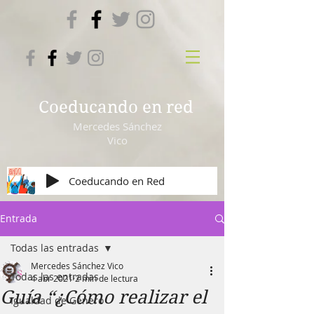
Coeducando en red
Mercedes Sánchez
Vico
Coeducando en Red
Entrada
Todas las entradas
Mercedes Sánchez Vico
Todas las entradas
4 abr 2021
2 min de lectura
Guía “¿Cómo realizar el
Igualdad de Género