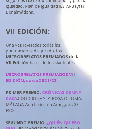
Seguimos haciendo camino por y para la
igualdad. Plan de Igualdad IES Al-Baytar,
Benalmádena.
VII EDICIÓN:
Una vez revisadas todas las
puntuaciones del jurado, los
MICRORRELATOS PREMIADOS de la
VII Edición
han sido los siguientes:
MICRORRELATOS PREMIADOS VII
EDICIÓN, curso 2021/22:
PRIMER PREMIO
.
CRÓNICAS DE UNA
CAZA
.COLEGIO SANTA ROSA DE LIMA.
MÁLAGA Ana Ledesma Arangüez. 3º
ESO.
SEGUNDO PREMIO.
¿QUIÉN QUIERO
SER?.
IES MARGARITA SALAS. Torre de