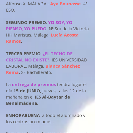
Alfonso X. MÁLAGA .
Aya Bounasse
.
4º
ESO.
SEGUNDO PREMIO.
YO SOY, YO
PIENSO, YO PUEDO
.
.Nª Sra de la Victoria
HH Maristas. Málaga.
Lucía Acosta
Ramos
.
TERCER PREMIO.
¿EL TECHO DE
CRISTAL NO EXISTE?
. IES UNIVERSIDAD
LABORAL. Málaga.
Blanca Sánchez
Reina
.
2º Bachillerato.
La
entrega de premios
tendrá lugar el
día
15 de JUNIO
, jueves, a las 12 de la
mañana en el
IES Al-Baytar de
Benalmádena.
ENHORABUENA
a todo el alumnado y
los centros premiados .