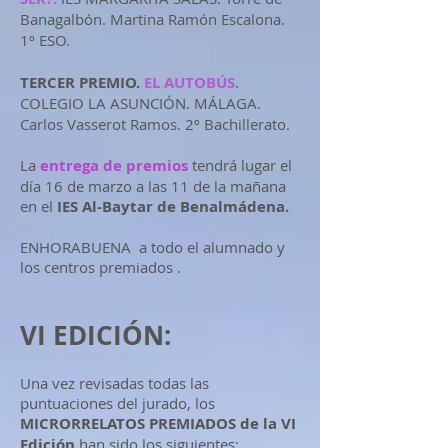
Banagalbón. Martina Ramón Escalona.
1º ESO.
TERCER PREMIO.
EL AUTOBÚS
.
COLEGIO LA ASUNCIÓN. MÁLAGA.
Carlos Vasserot Ramos. 2º Bachillerato.
La
entrega de premios
tendrá lugar el
día 16 de marzo a las 11 de la mañana
en el
IES Al-Baytar de Benalmádena.
ENHORABUENA a todo el alumnado y
los centros premiados .
VI EDICIÓN:
Una vez revisadas todas las
puntuaciones del jurado, los
MICRORRELATOS PREMIADOS de la VI
Edición
han sido los siguientes: