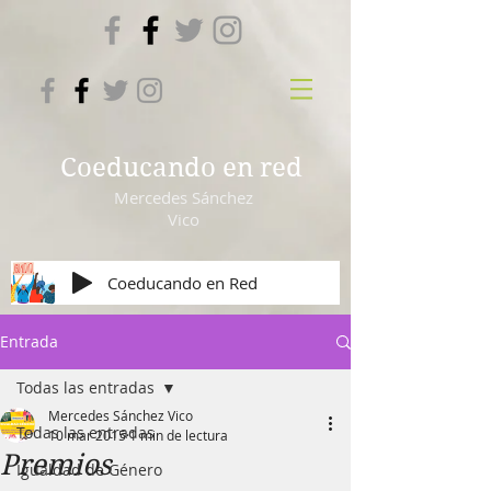
Coeducando en red
Mercedes Sánchez
Vico
Coeducando en Red
Entrada
Todas las entradas
Mercedes Sánchez Vico
Todas las entradas
10 mar 2015
1 min de lectura
Premios
Igualdad de Género