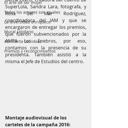
El arte de ser mujer
SuperLola, Sandra Lara, fotografa, y 
Todos los amores son iguales
Rosa del Mar Rodríguez, 
coordinadora del IAM y que se 
La diversidad enriquece
encargaron de entregar los premios, 
Mural solidario
que fueron subvencionados por la 
AMPA Los Enebros, por eso, 
Abrillanta tus ideas
contamos con la presencia de su 
Premios y reconocimientos
presidenta. También asistió a la 
misma el Jefe de Estudios del centro.
Montaje audiovisual de los 
carteles de la campaña 2016: