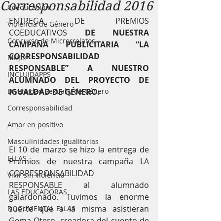
Corresponsabilidad 2016
Coeducación
ENTREGA DE PREMIOS 
Violencia de Género
COEDUCATIVOS 
DE NUESTRA 
Concurso de Microrrelatos
CAMPAÑA PUBLICITARIA “LA 
CORRESPONSABILIDAD 
Mujer
RESPONSABLE” A NUESTRO 
INCLUIDAPPS
ALUMNADO DEL PROYECTO DE 
Diversidad Sexual y de Género
IGUALDAD DE GÉNERO.
Corresponsabilidad
Amor en positivo
Masculinidades igualitarias
El 10 de marzo se hizo la entrega de 
ELLAS.
Premios de nuestra campaña LA 
CORRESPONSABILIDAD 
Vivir sin violencia
RESPONSABLE al alumnado 
LAS EDUCADORAS
galardonado. Tuvimos la enorme 
suerte que a la misma asistieran 
DOCUMENTAL ELLAS
Gema Otero, creadora del cuento de 