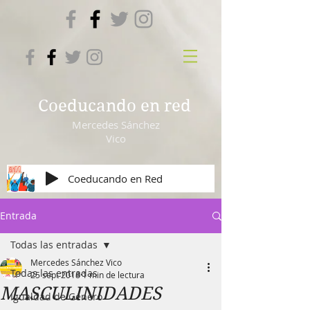
Coeducando en red
Mercedes Sánchez
Vico
Coeducando en Red
Entrada
Todas las entradas
Mercedes Sánchez Vico
Todas las entradas
25 sept 2018
1 min de lectura
MASCULINIDADES
Igualdad de Género