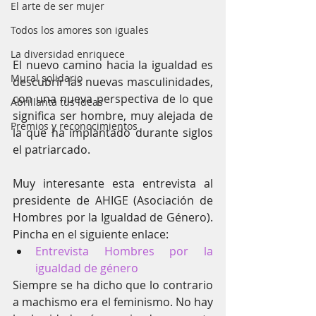
El arte de ser mujer
Todos los amores son iguales
La diversidad enriquece
El nuevo camino hacia la igualdad es 
Mural solidario
descubrir las nuevas masculinidades, 
con una nueva perspectiva de lo que 
Abrillanta tus ideas
significa ser hombre, muy alejada de 
Premios y reconocimientos
la que ha implantado durante siglos 
el patriarcado.
Muy interesante esta entrevista al 
presidente de AHIGE (Asociación de 
Hombres por la Igualdad de Género). 
Pincha en el siguiente enlace:
Entrevista Hombres por la 
igualdad de género
Siempre se ha dicho que lo contrario 
a machismo era el feminismo. No hay 