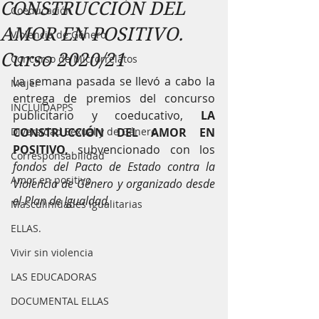
CONSTRUCCIÓN DEL
Coeducación
AMOR EN POSITIVO.
Violencia de Género
Curso 2020/21
Concurso de Microrrelatos
La semana pasada se llevó a cabo la 
Mujer
entrega de premios del concurso 
INCLUIDAPPS
publicitario y coeducativo, 
LA 
Diversidad Sexual y de Género
CONSTRUCCIÓN DEL AMOR EN 
POSITIVO, 
subvencionado con los 
Corresponsabilidad
fondos del Pacto de Estado contra la 
Amor en positivo
Violencia de Género y organizado desde 
el Plan de Igualdad.
Masculinidades igualitarias
ELLAS.
Vivir sin violencia
LAS EDUCADORAS
DOCUMENTAL ELLAS