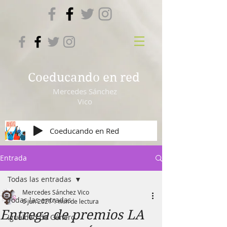
Coeducando en red
Mercedes Sánchez
Vico
Coeducando en Red
Entrada
Todas las entradas
Mercedes Sánchez Vico
Todas las entradas
6 jun 2021
1 min de lectura
Entrega de premios LA
Igualdad de Género