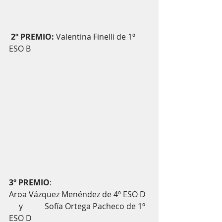
2º PREMIO:
 Valentina Finelli de 1º 
ESO B
3º PREMIO
: 
Aroa Vázquez Menéndez de 4º ESO D  
     y           Sofía Ortega Pacheco de 1º 
ESO D