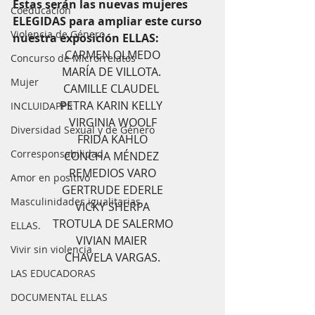
Estas serán las nuevas mujeres 
Coeducación
ELEGIDAS para ampliar este curso 
Violencia de Género
nuestra exposición ELLAS:
CARMEN OLMEDO
Concurso de Microrrelatos
MARÍA DE VILLOTA. 
Mujer
CAMILLE CLAUDEL 
PETRA KARIN KELLY 
INCLUIDAPPS
VIRGINIA WOOLF
Diversidad Sexual y de Género
FRIDA KAHLO
Corresponsabilidad
CONCHA MÉNDEZ 
REMEDIOS VARO
Amor en positivo
GERTRUDE EDERLE
Masculinidades igualitarias
VICKY SHERPA
TROTULA DE SALERMO
ELLAS.
VIVIAN MAIER 
Vivir sin violencia
CHAVELA VARGAS.
LAS EDUCADORAS
DOCUMENTAL ELLAS