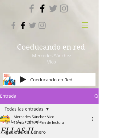
Coeducando en red
Mercedes Sánchez
Vico
Coeducando en Red
Entrada
Todas las entradas
Mercedes Sánchez Vico
Todas las entradas
16 mar 2016
1 min de lectura
ELLAS II
Igualdad de Género