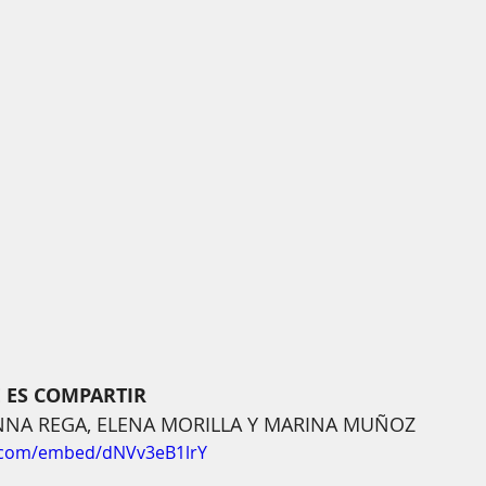
E ES COMPARTIR
ANNA REGA, ELENA MORILLA Y MARINA MUÑOZ
.com/embed/dNVv3eB1lrY