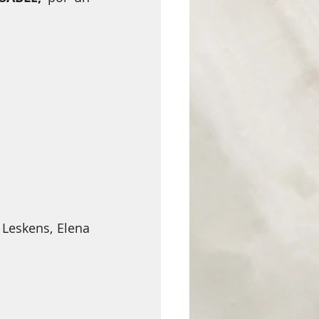
olidario
eskens, Elena 