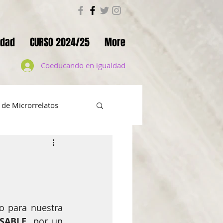
ldad
CURSO 2024/25
More
Coeducando en igualdad
de Microrrelatos
 en positivo
UMENTAL ELLAS
 para nuestra 
SABLE,
 por un 