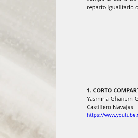
El arte de ser mujer
Todos l
reparto igualitario 
Abrillanta tus ideas
Premios
1. CORTO COMPAR
Yasmina Ghanem Gil
Castillero Navajas
https://www.youtub