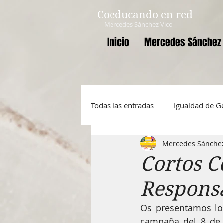
Coeducando en red
Mercedes Sánchez Vico
Inicio
Mercedes Sánchez 
Todas las entradas
Igualdad de G
Mercedes Sánchez
Mujer
INCLUIDAPPS
D
Cortos C
Respons
Masculinidades igualitarias
Os presentamos los
campaña del 8 de