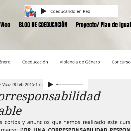
Coeducando en Red
Vico
BLOG DE COEDUCACIÓN
Proyecto/ Plan de Igua
énero
Coeducación
Violencia de Género
Concurso 
 Vico
28 feb 2015
1 min de lectura
iversidad Sexual y de Género
Corresponsabilidad
Amor
orresponsabilidad
able
ELLAS.
Vivir sin violencia
LAS EDUCADORAS
DOC
 cortos y anuncios que hemos realizado este curso
 marzo: P
OR UNA CORRESPONSABILIDAD RESPON