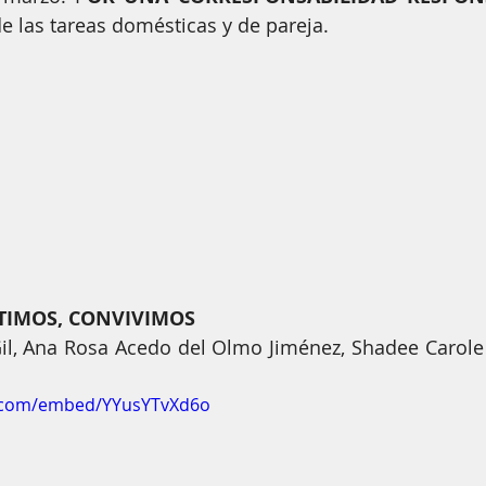
os amores son iguales
La diversidad enriquece
Mural s
de las tareas domésticas y de pareja.
 y reconocimientos
TIMOS, CONVIVIMOS
, Ana Rosa Acedo del Olmo Jiménez, Shadee Carole L
e.com/embed/YYusYTvXd6o