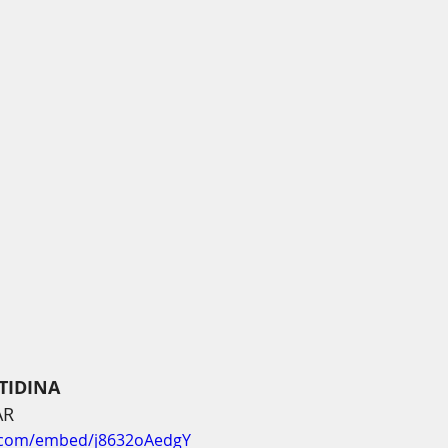
TIDINA 
AR
.com/embed/j8632oAedgY