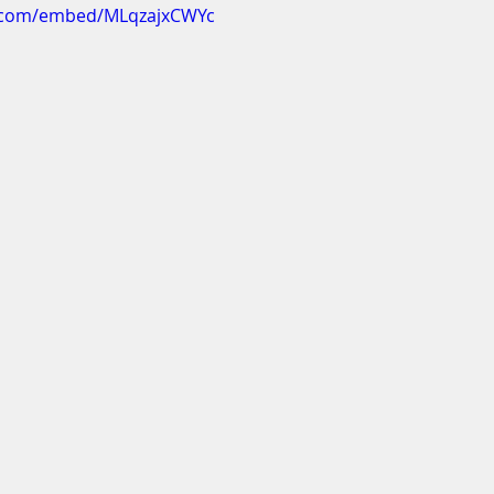
e.com/embed/MLqzajxCWYc