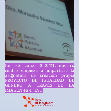
En este curso 2020/21, nuestro
centro empieza a impartirse la
asignatura de creación propia
PROYECTO DE IGUALDAD DE
GÉNERO A TRAVÉS DE LA
IMAGEN en 4º ESO