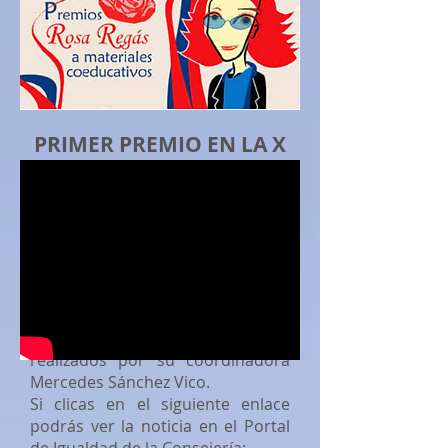
PRIMER PREMIO EN LA X
EDICIÓN
DE LOS
PREMIOS ROSA REGÁS
Una de los grandes logros de la
asignatura es el haber sido
galardonada con el Primer Premio
en la
X Edición de los Premios Rosa
Regás
por la elaboración de
materiales coeducativos
realizados por su coordinadora
Mercedes Sánchez Vico.
Si clicas en el siguiente enlace
podrás ver la noticia en el Portal