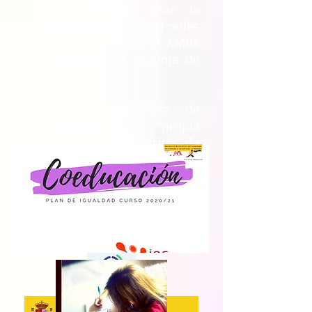
conjuntamente por la
profesora Mercedes
Sánchez Vico y el AMPA
del centro a la Junta de
Andalucía.
6) La asignatura de
creación propia
Proyecto Educativo de
Igualdad de Género a
través de la imagen
para 4ºESO.