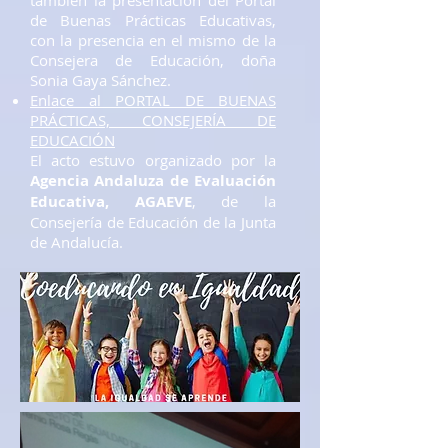
también la presentación del Portal
de Buenas Prácticas Educativas,
con la presencia en el mismo de la
Consejera de Educación, doña
Sonia Gaya Sánchez.
Enlace al PORTAL DE BUENAS
PRÁCTICAS, CONSEJERÍA DE
EDUCACIÓN
El acto estuvo organizado por la
Agencia Andaluza de Evaluación
Educativa, AGAEVE
, de la
Consejería de Educación de la Junta
de Andalucía.