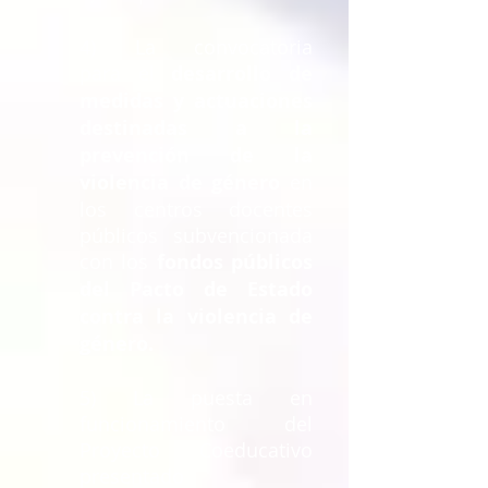
4) La convocatoria
para el
desarrollo de
medidas y actuaciones
destinadas a la
prevención de la
violencia de género
en
los centros docentes
públicos subvencionada
con los
fondos públicos
del Pacto de Estado
contra la violencia de
género.
5) La puesta en
funcionamiento del
Proyecto Coeducativo
presentado