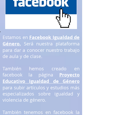
Estamos en
Facebook Igualdad de
Género
.
Será nuestra plataforma
para dar a conocer nuestro trabajo
de aula y de clase.
También hemos creado en
facebook la página
Proyecto
Educativo Igualdad de Género
para subir artículos y estudios más
especializados sobre igualdad y
violencia de género.
También tenemos en facebook la