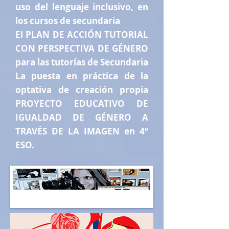
uso del lenguaje inclusivo, en
los cursos de secundaria
El PLAN DE ACCIÓN TUTORIAL
CON PERSPECTIVA DE GÉNERO
para las tutorías de Secundaria
La puesta en práctica de la
optativa de creación propia
PROYECTO EDUCATIVO DE
IGUALDAD DE GÉNERO A
TRAVÉS DE LA IMAGEN en 4º
ESO.