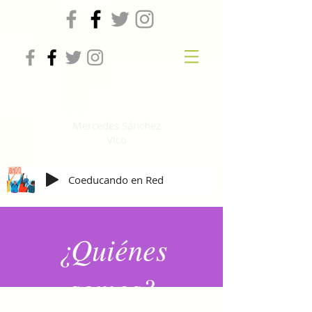
Coeducando en red
Mercedes Sánchez
Vico
Coeducando en Red
¿Quiénes
somos?