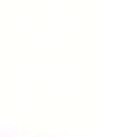
CURSO 2020/21
Nuestro lema: LA
IGUALDAD SE
APRENDE
Bienvenidas/os a la web
del
Proyecto de Igualdad
de Género a través de la
imagen
y del
Plan de
Igualdad del IES Al-
Baytar de Arroyo de la
Miel.
El Proyecto Educativo de
Igualdad de Género de