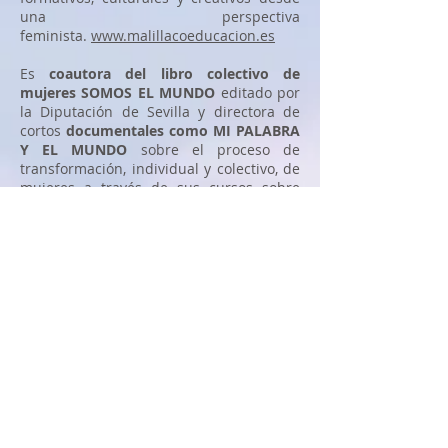
una perspectiva
feminista.
www.malillacoeducacion.es
Es
coautora del libro colectivo de
mujeres SOMOS EL MUNDO
editado por
la Diputación de Sevilla y directora de
cortos
documentales como MI PALABRA
Y EL MUNDO
sobre el proceso de
transformación, individual y colectivo, de
mujeres a través de sus cursos sobre
escritura con perspectiva feminista. Es
una de las protagonistas del
documental
LAS EDUCADORAS
dirigido
por Mercedes Sánchez Vico para
visibilizar el trabajo de mujeres que
Educan en Igualdad desde distintos
ámbitos.
“Áccesit de publicación en XII Certamen
Relatos Breves Mujeres 2017” por el
relato “
La Taza
”. Ayuntamiento de Santa
Cruz de Tenerife. Noviembre 2017.
“
Reconocimiento Lavanda 2016 por la