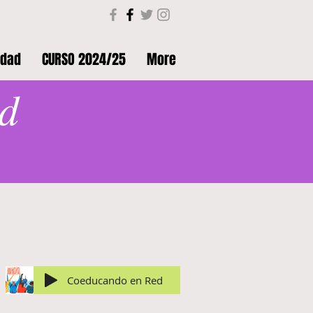
ldad
CURSO 2024/25
More
d
Coeducando en igualdad
Coeducando en Red