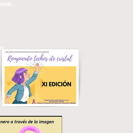
PASAN.
to