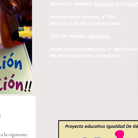
SEGUNDO PREMIO:
MIRADAS QUE TRAS
Ainhoa Pérez Moreno, 4º ESO
IES Sierra de Mijas, Mijas Costa.
TERCER PREMIO:
DISCRETA.
Paula Bautista Morente, 1º Bachillera
IES Pedro Espinosa, Antequera.
o
a la siguiente