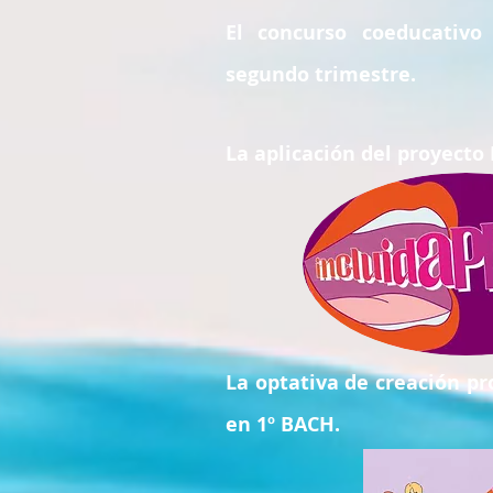
El concurso coeducativ
segundo
trimestre.
La aplicación del proyecto
La optativa de creación 
en 1º BACH.