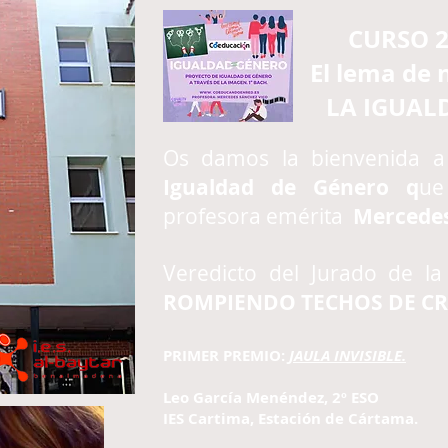
CURSO 2
El lema de nue
LA IGUALDAD
Os damos la bienvenida 
Igualdad de Género q
ue
profesora emérita
Mercedes
Veredicto del Jurado de l
ROMPIENDO TECHOS DE CR
PRIMER PREMIO:
JAULA INVISIBLE.
Leo García Menéndez, 2º ESO
IES Cartima, Estación de Cártama.