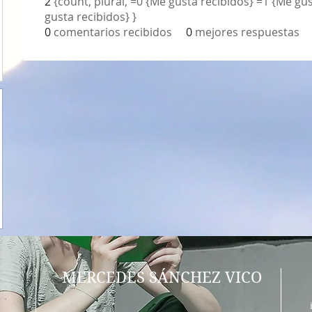
2
{count, plural, =0 {Me gusta recibidos} =1 {Me gu
gusta recibidos} }
0
comentarios recibidos
0
mejores respuestas
MERCEDES SÁNCHEZ VICO