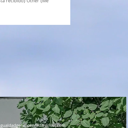
sta recibido} Other {Me
igualdadgeneroenred@gmail.com