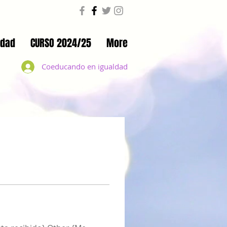
ldad
CURSO 2024/25
More
Coeducando en igualdad