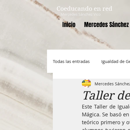
Coeducando en red
Mercedes Sánchez Vico
Inicio
Mercedes Sánchez 
Todas las entradas
Igualdad de G
Mercedes Sánchez
Mujer
INCLUIDAPPS
D
Taller d
Este Taller de Igu
Masculinidades igualitarias
Mágica. Se basó en a
teórico primero y o