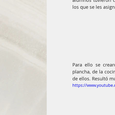
alumnos tuvieron qu
El arte de ser mujer
Todos l
los que se les asig
Abrillanta tus ideas
Premios
Para ello se crear
plancha, de la coci
de ellos. Resultó m
https://www.youtub