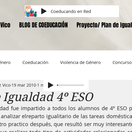
Coeducando en Red
Vico
BLOG DE COEDUCACIÓN
Proyecto/ Plan de Igua
énero
Coeducación
Violencia de Género
Concurso 
 Vico
19 mar 2010
1 min de lectura
iversidad Sexual y de Género
Corresponsabilidad
Amor
e Igualdad 4º ESO
aldad fue impartido a todos los alumnos de 4º ESO 
ELLAS.
Vivir sin violencia
LAS EDUCADORAS
DOC
nalizar elreparto igualitario de las tareas domésticas
tro practico después, que resultó ser muy interesante,