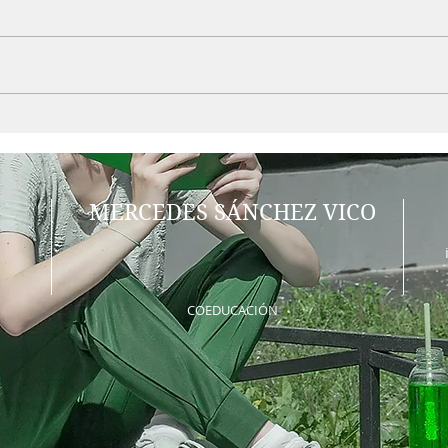
EXP
8M: Igualdad,
Corresponsabilidad,
Cuidados,Conciliación y
Carga Mental.
MERCEDES SÁNCHEZ VICO
COEDUCACIÓN