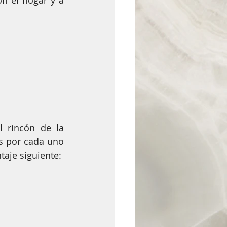
n el hogar y a 
olidario
l rincón de la 
s por cada uno 
taje siguiente: