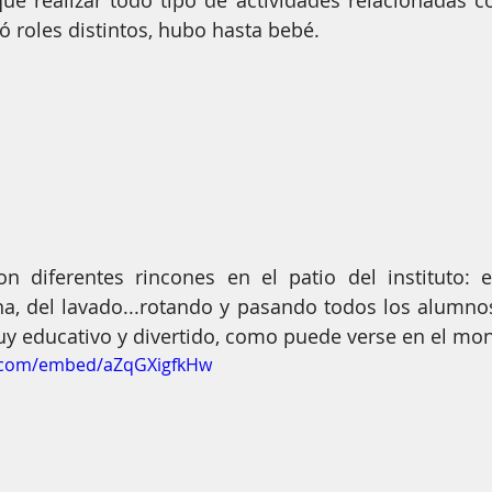
e realizar todo tipo de actividades relacionadas co
os amores son iguales
La diversidad enriquece
Mural s
nó roles distintos, hubo hasta bebé.
 y reconocimientos
on diferentes rincones en el patio del instituto: e
na, del lavado...rotando y pasando todos los alumno
uy educativo y divertido, como puede verse en el mon
e.com/embed/aZqGXigfkHw