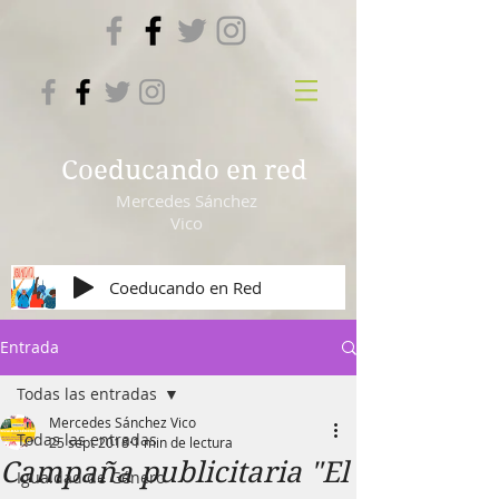
Coeducando en red
Mercedes Sánchez
Vico
Coeducando en Red
Entrada
Todas las entradas
Mercedes Sánchez Vico
Todas las entradas
25 sept 2018
1 min de lectura
Campaña publicitaria "El
Igualdad de Género