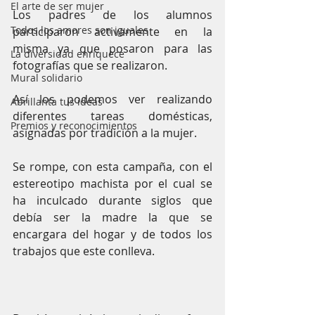
El arte de ser mujer
Los padres de los alumnos 
Todos los amores son iguales
participaron activamente en la 
misma ya que posaron para las 
La diversidad enriquece
fotografías que se realizaron. 
Mural solidario
Así los podemos ver realizando 
Abrillanta tus ideas
diferentes tareas domésticas, 
Premios y reconocimientos
asignadas por tradición a la mujer.
Se rompe, con esta campaña, con el 
estereotipo machista por el cual se 
ha inculcado durante siglos que 
debía ser la madre la que se 
encargara del hogar y de todos los 
trabajos que este conlleva.