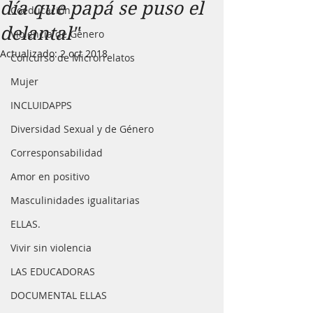
día que papá se puso el
Coeducación
delantal"
Violencia de Género
Actualizado:
2 oct 2018
Concurso de Microrrelatos
Mujer
INCLUIDAPPS
Diversidad Sexual y de Género
Corresponsabilidad
Amor en positivo
Masculinidades igualitarias
ELLAS.
Vivir sin violencia
LAS EDUCADORAS
DOCUMENTAL ELLAS